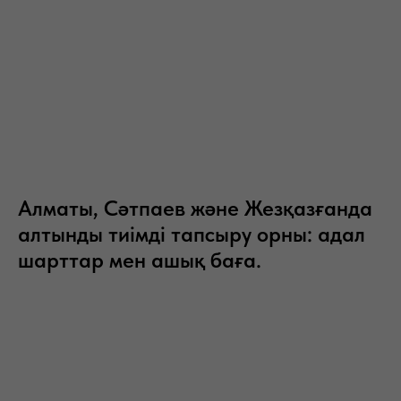
Алматы, Сәтпаев және Жезқазғанда
алтынды тиімді тапсыру орны: адал
шарттар мен ашық баға.