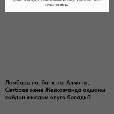
ЖЕЗҚАЗҒАН, АЛАШАХАН ДАҢҒЫЛЫ, 27,
Қазақстан Республикасының Мемлекеттік кредиттік бюросына беруге
келісімін растайды.
“САРЫАРҚА” ДҮКЕНІ
СӘТПАЕВ, СӘТПАЕВ ДАҢҒЫЛЫ, 117
СӘТПАЕВ, АБАЙ КӨШЕСІ, 41
Ломбард па, банк па: Алматы,
Сәтбаев және Жезқазғанда ақшаны
қайдан жылдам алуға болады?