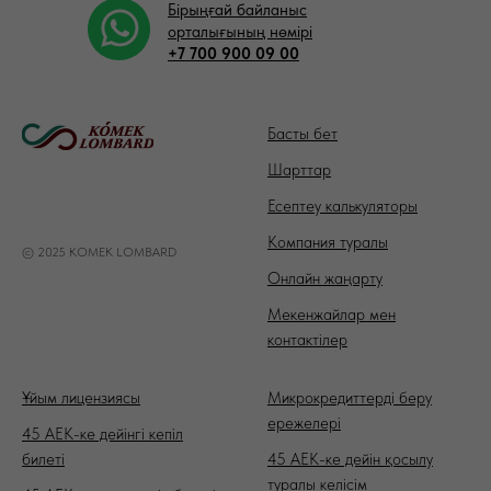
Бірыңғай байланыс
орталығының нөмірі
+7 700 900 09 00
Басты бет
Шарттар
Есептеу калькуляторы
Компания туралы
© 2025 KOMEK LOMBARD
Онлайн жаңарту
Мекенжайлар мен
контактілер
Ұйым лицензиясы
Микрокредиттерді беру
ережелері
45 АЕК-ке дейінгі кепіл
билеті
45 АЕК-ке дейін қосылу
туралы келісім