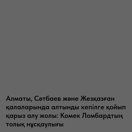
Алматы, Сәтбаев және Жезқазған
қалаларында алтынды кепілге қойып
қарыз алу жолы: Комек Ломбардтың
толық нұсқаулығы