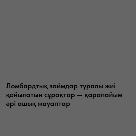
Ломбардтық займдар туралы жиі
қойылатын сұрақтар — қарапайым
әрі ашық жауаптар