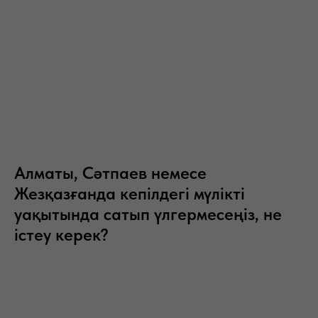
Алматы, Сәтпаев немесе
Жезқазғанда кепілдегі мүлікті
уақытында сатып үлгермесеңіз, не
істеу керек?