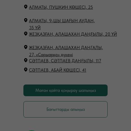
АЛМАТЫ, ПУШКИН КӨШЕСІ, 25
АЛМАТЫ, 9-ШЫ ШАҒЫН АУДАН,
35 ҮЙ
ЖЕЗҚАЗҒАН, АЛАШАХАН ДАҢҒЫЛЫ, 20 ҮЙ
ЖЕЗҚАЗҒАН, АЛАШАХАН ДАҢГАЛЫ,
27, «Сарыарқа» дүкені
СӘТПАЕВ, СӘТПАЕВ ДАҢҒЫЛЫ, 117
СӘТПАЕВ, АБАЙ КӨШЕСІ, 41
Маған қайта қоңырау шалыңыз
Бағыттарды алыңыз