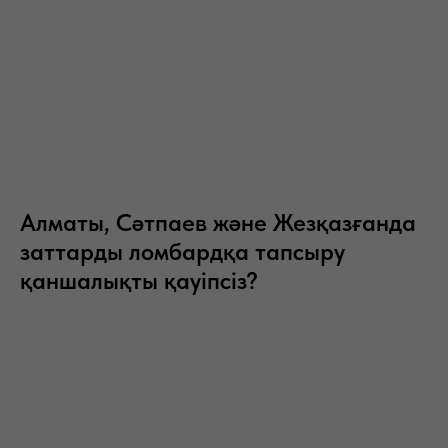
Алматы, Сәтпаев және Жезқазғанда
заттарды ломбардқа тапсыру
қаншалықты қауіпсіз?