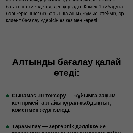
бағасын төмендетеді деп қорқады. Комек Ломбардта
бәрі керісінше: біз барынша ашық жұмыс істейміз, әр
клиент бағалау үдерісін өз көзімен көреді.
Алтынды бағалау қалай
өтеді:
Сынамасын тексеру — бұйымға зақым
келтірмей, арнайы құрал-жабдықтың
көмегімен жүргізіледі.
Таразылау — зергерлік дәлдікке ие