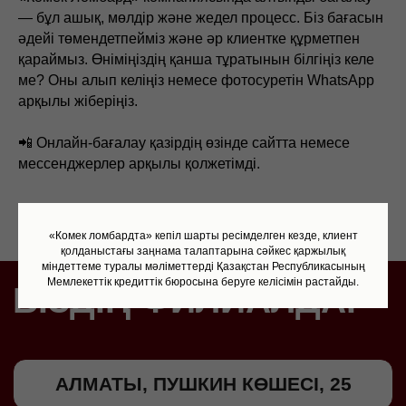
— бұл ашық, мөлдір және жедел процесс. Біз бағасын
әдейі төмендетпейміз және әр клиентке құрметпен
қараймыз. Өніміңіздің қанша тұратынын білгіңіз келе
ме? Оны алып келіңіз немесе фотосуретін WhatsApp
арқылы жіберіңіз.
📲 Онлайн-бағалау қазірдің өзінде сайтта немесе
мессенджерлер арқылы қолжетімді.
«Комек ломбардта» кепіл шарты ресімделген кезде, клиент
қолданыстағы заңнама талаптарына сәйкес қаржылық
міндеттеме туралы мәліметтерді Қазақстан Республикасының
Мемлекеттік кредиттік бюросына беруге келісімін растайды.