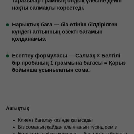
таразылар грамның ондық үлесіне дейін
нақты салмақты көрсетеді.
Нарықтық баға — біз өтініш білдірілген
күндегі алтынның өзекті бағамын
қолданамыз.
Есептеу формуласы — Салмақ × Белгілі
бір пробаның 1 граммына бағасы = Қарыз
бойынша ұсынылатын сома.
Ашықтық
Клиент бағалау кезінде қатысады
Біз соманың қайдан алынғанын түсіндіреміз
Егер сома сәйкес келмесе — бас тартуға болады