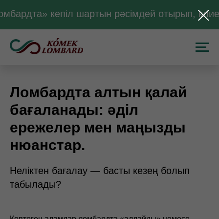
омбардта» кепіл шартын рәсімдей отырып, клие
Ломбардта алтын қалай
бағаланады: әділ
ережелер мен маңызды
нюанстар.
Неліктен бағалау — басты кезең болып
табылады?
Көптеген адамдар ломбардта «алдайды» немесе