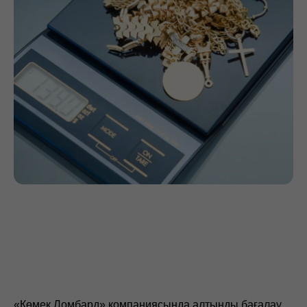
БІЗДІҢ ФИЛИАЛДАР
АЛМАТЫ, ПУШКИН КӨШЕСІ, 25
АЛМАТЫ, 9-ШАҒЫНАУДАН, 35
ЖЕЗҚАЗҒАН, АЛАШАХАН ДАҢҒЫЛЫ,
20
ЖЕЗҚАЗҒАН, АЛАШАХАН ДАҢҒЫЛЫ,
27, “САРЫАРҚА” ДҮКЕНІ
СӘТПАЕВ, СӘТПАЕВ ДАҢҒЫЛЫ, 117
СӘТПАЕВ, АБАЙ КӨШЕСІ, 41
«Көмек Ломбард» компаниясында алтынды бағалау