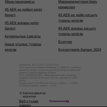
Ұйым лицензиясы
Микрокредиттерді беру
ережелері
45 АЕК-ке дейінгі кепіл
билеті
45 АЕК-ке дейін қосылу
туралы келісім
45 АЕК жоғары кепіл
билеті
45 АЕК жоғары қосылу
туралы келісім
Құпиялылық саясаты
Есептер
Ашық ұсыныс туралы
келісім
Бухгалтерлік баланс 2024
Лицензия: 09.21.0073. 30.06.2021
Осы лицензия «Комек Ломбард 7» ЖШС-не ломбард
қызметін жүзеге асыруға арналған микрок қаржылық
қызметті жүргізу құқығын береді.
БСН: 100940002910. Микрокредит/займ рәсімдеу
кезіндегі ЖТСМ 43,2%-дан бастап, мерзімі 12 айға
дейін.
Күндік лимит: 45 АЕК-тен жоғары займға – 0,105%,
45 АЕК-ке дейінгі займға – 0,2%
©
Барлық құқықтар
қорғалған
Веб-студия
әзірлеу