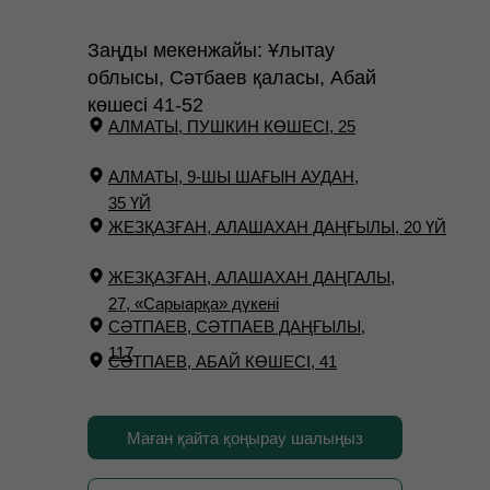
Заңды мекенжайы: Ұлытау
облысы, Сәтбаев қаласы, Абай
көшесі 41-52
АЛМАТЫ, ПУШКИН КӨШЕСІ, 25
АЛМАТЫ, 9-ШЫ ШАҒЫН АУДАН,
35 ҮЙ
ЖЕЗҚАЗҒАН, АЛАШАХАН ДАҢҒЫЛЫ, 20 ҮЙ
ЖЕЗҚАЗҒАН, АЛАШАХАН ДАҢГАЛЫ,
27, «Сарыарқа» дүкені
СӘТПАЕВ, СӘТПАЕВ ДАҢҒЫЛЫ,
117
СӘТПАЕВ, АБАЙ КӨШЕСІ, 41
Маған қайта қоңырау шалыңыз