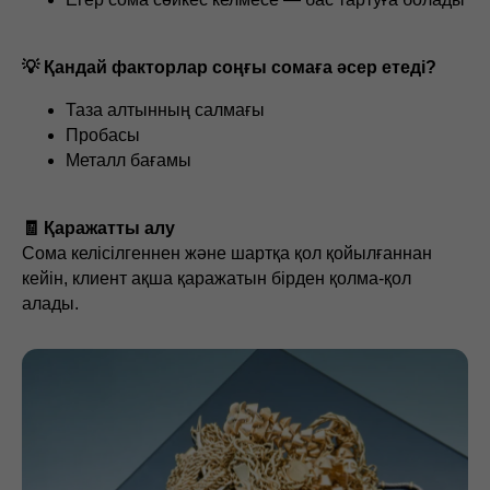
💡 Қандай факторлар соңғы сомаға әсер етеді?
Таза алтынның салмағы
Пробасы
Металл бағамы
🧾 Қаражатты алу
Сома келісілгеннен және шартқа қол қойылғаннан
кейін, клиент ақша қаражатын бірден қолма-қол
алады.